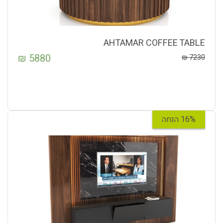
AHTAMAR COFFEE TABLE
₪
5880
₪
7230
16% הנחה