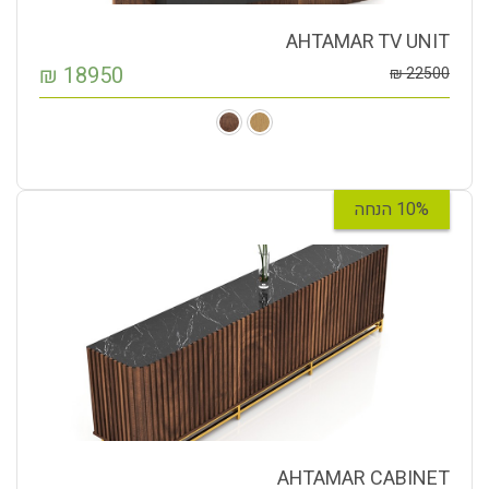
AHTAMAR TV UNIT
₪
18950
₪
22500
10% הנחה
AHTAMAR CABINET