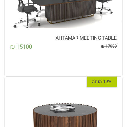
AHTAMAR MEETING TABLE
₪
15100
₪
17050
19% הנחה