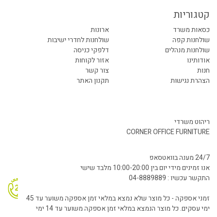
קטגוריות
כסאות משרד
ארונות
שולחנות קפה
שולחנות לחדרי ישיבות
שולחנות מנהלים
דלפקי כניסה
אודותינו
אזור לקוחות
חנות
צור קשר
הצהרת נגישות
תקנון האתר
ריהוט משרדי
CORNER OFFICE FURNITURE
24/7 מענה בוואטסאפ
אנו זמינים מידי יום בין 10:00-20:00 מלבד שישי
התקשר עכשיו : 04-8889889
זמני אספקה - כל מוצר שלא נמצא במלאי זמן אספקה משוער עד 45
ימי עסקים. כל מוצר הנמצא במלאי זמן אספקה משוער עד 14 ימי