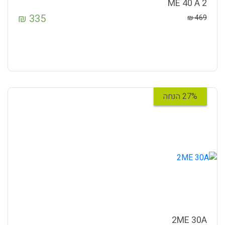
2 ME 40 A
₪
335
₪
469
27% הנחה
2ME 30A