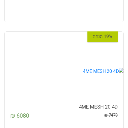
19% הנחה
4ME MESH 20 4D
₪
6080
₪
7470