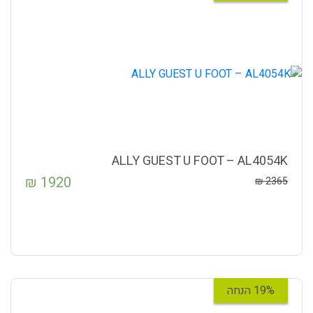
ALLY GUEST U FOOT – AL4054K
₪
1920
₪
2365
19% הנחה