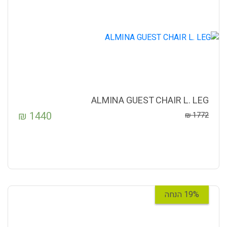
ALMINA GUEST CHAIR L. LEG
₪
1440
₪
1772
19% הנחה