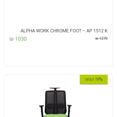
ALPHA WORK CHROME FOOT – AP 1512 K
₪
1030
₪
1270
19% הנחה