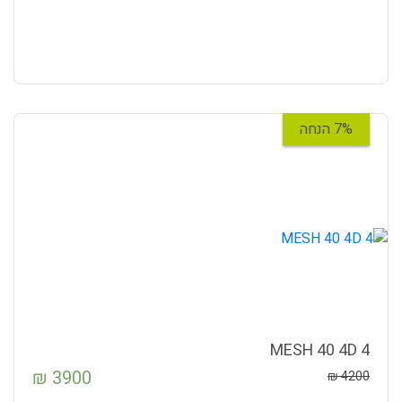
7% הנחה
4 MESH 40 4D
₪
3900
₪
4200