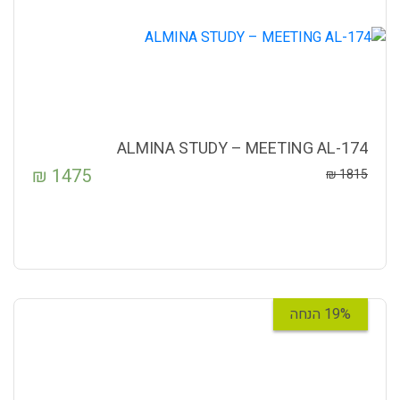
ALMINA STUDY – MEETING AL-174
₪
1475
₪
1815
19% הנחה