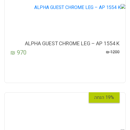
ALPHA GUEST CHROME LEG – AP 1554 K
₪
970
₪
1200
19% הנחה