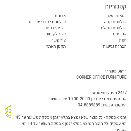
קטגוריות
כסאות משרד
ארונות
שולחנות קפה
שולחנות לחדרי ישיבות
שולחנות מנהלים
דלפקי כניסה
אודותינו
אזור לקוחות
חנות
צור קשר
הצהרת נגישות
תקנון האתר
ריהוט משרדי
CORNER OFFICE FURNITURE
24/7 מענה בוואטסאפ
אנו זמינים מידי יום בין 10:00-20:00 מלבד שישי
התקשר עכשיו : 04-8889889
זמני אספקה - כל מוצר שלא נמצא במלאי זמן אספקה משוער עד 45
ימי עסקים. כל מוצר הנמצא במלאי זמן אספקה משוער עד 14 ימי
עסקים.