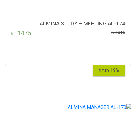
ALMINA STUDY – MEETING AL-174
₪
1475
₪
1815
19% הנחה