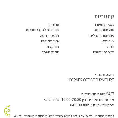
קטגוריות
כסאות משרד
ארונות
שולחנות קפה
שולחנות לחדרי ישיבות
שולחנות מנהלים
דלפקי כניסה
אודותינו
אזור לקוחות
חנות
צור קשר
הצהרת נגישות
תקנון האתר
ריהוט משרדי
CORNER OFFICE FURNITURE
24/7 מענה בוואטסאפ
אנו זמינים מידי יום בין 10:00-20:00 מלבד שישי
התקשר עכשיו : 04-8889889
זמני אספקה - כל מוצר שלא נמצא במלאי זמן אספקה משוער עד 45