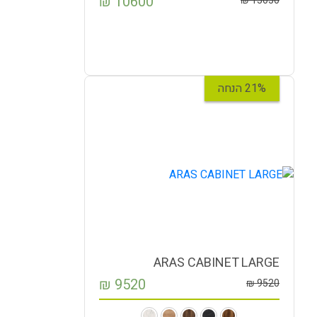
₪
10600
₪
13050
21% הנחה
ARAS CABINET LARGE
₪
9520
₪
9520