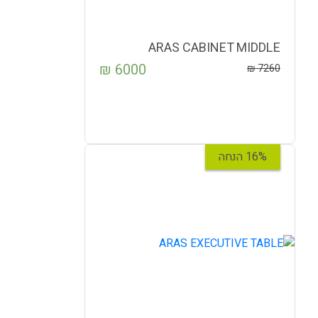
ARAS CABINET MIDDLE
₪
6000
₪
7260
16% הנחה