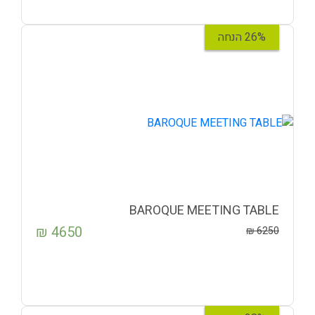
26% הנחה
BAROQUE MEETING TABLE
₪
4650
₪
6250