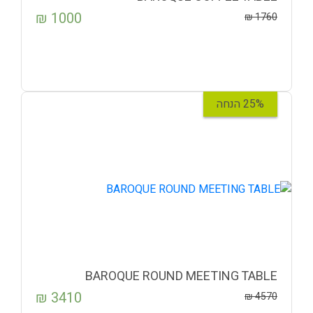
₪
1000
₪
1760
25% הנחה
BAROQUE ROUND MEETING TABLE
₪
3410
₪
4570