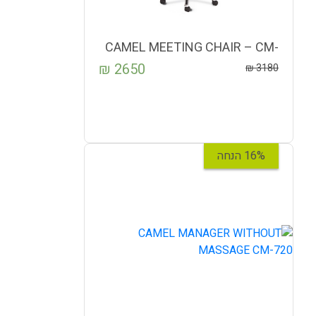
CAMEL MEETING CHAIR – CM-
724
₪
2650
₪
3180
16% הנחה