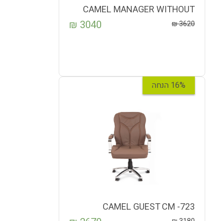
CAMEL MANAGER WITHOUT
MASSAGE CM-720
₪
3040
₪
3620
16% הנחה
CAMEL GUEST CM -723