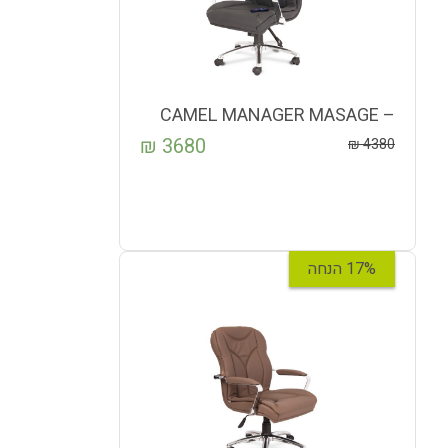
CAMEL MANAGER MASAGE –
CM-730
₪
3680
₪
4380
17% הנחה