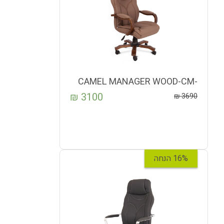
CAMEL MANAGER WOOD-CM-
725
₪
3100
₪
3690
16% הנחה