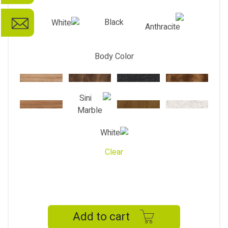
Black
Body Color
Clear
CLASS
CABINET
quantity
Add to cart