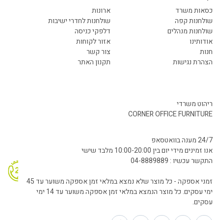
כסאות משרד
ארונות
שולחנות קפה
שולחנות לחדרי ישיבות
שולחנות מנהלים
דלפקי כניסה
אודותינו
אזור לקוחות
חנות
צור קשר
הצהרת נגישות
תקנון האתר
ריהוט משרדי
CORNER OFFICE FURNITURE
24/7 מענה בוואטסאפ
אנו זמינים מידי יום בין 10:00-20:00 מלבד שישי
התקשר עכשיו : 04-8889889
זמני אספקה - כל מוצר שלא נמצא במלאי זמן אספקה משוער עד 45
ימי עסקים. כל מוצר הנמצא במלאי זמן אספקה משוער עד 14 ימי
עסקים.