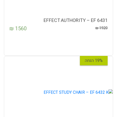
EFFECT AUTHORITY – EF 6431
₪
1560
₪
1920
19% הנחה