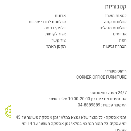
קטגוריות
כסאות משרד
ארונות
שולחנות קפה
שולחנות לחדרי ישיבות
שולחנות מנהלים
דלפקי כניסה
אודותינו
אזור לקוחות
חנות
צור קשר
הצהרת נגישות
תקנון האתר
ריהוט משרדי
CORNER OFFICE FURNITURE
24/7 מענה בוואטסאפ
אנו זמינים מידי יום בין 10:00-20:00 מלבד שישי
התקשר עכשיו : 04-8889889
זמני אספקה - כל מוצר שלא נמצא במלאי זמן אספקה משוער עד 45
ימי עסקים. כל מוצר הנמצא במלאי זמן אספקה משוער עד 14 ימי
עסקים.