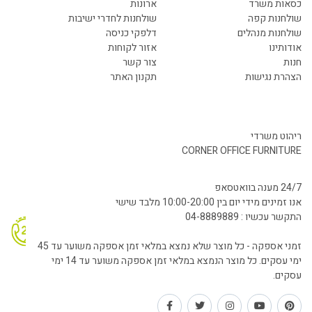
כסאות משרד
ארונות
שולחנות קפה
שולחנות לחדרי ישיבות
שולחנות מנהלים
דלפקי כניסה
אודותינו
אזור לקוחות
חנות
צור קשר
הצהרת נגישות
תקנון האתר
ריהוט משרדי
CORNER OFFICE FURNITURE
24/7 מענה בוואטסאפ
אנו זמינים מידי יום בין 10:00-20:00 מלבד שישי
התקשר עכשיו : 04-8889889
זמני אספקה - כל מוצר שלא נמצא במלאי זמן אספקה משוער עד 45
ימי עסקים. כל מוצר הנמצא במלאי זמן אספקה משוער עד 14 ימי
עסקים.