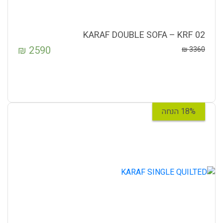
KARAF DOUBLE SOFA – KRF 02
₪
2590
₪
3360
18% הנחה