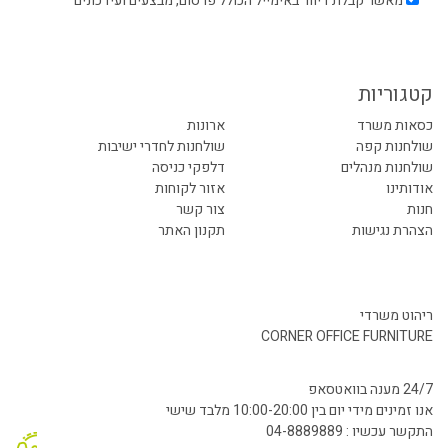
מאשר קבלת דיוור באימייל הכולל פרסום, מבצעים ועידכונים
קטגוריות
כסאות משרד
ארונות
שולחנות קפה
שולחנות לחדרי ישיבות
שולחנות מנהלים
דלפקי כניסה
אודותינו
אזור לקוחות
חנות
צור קשר
הצהרת נגישות
תקנון האתר
ריהוט משרדי
CORNER OFFICE FURNITURE
24/7 מענה בוואטסאפ
אנו זמינים מידי יום בין 10:00-20:00 מלבד שישי
התקשר עכשיו : 04-8889889