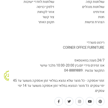
שולחנות קפה
שולחנות לחדרי ישיבות
שולחנות מנהלים
דלפקי כניסה
אודותינו
אזור לקוחות
חנות
צור קשר
הצהרת נגישות
תקנון האתר
ריהוט משרדי
CORNER OFFICE FURNITURE
24/7 מענה בוואטסאפ
אנו זמינים מידי יום בין 10:00-20:00 מלבד שישי
התקשר עכשיו : 04-8889889
זמני אספקה - כל מוצר שלא נמצא במלאי זמן אספקה משוער עד 45
ימי עסקים. כל מוצר הנמצא במלאי זמן אספקה משוער עד 14 ימי
עסקים.