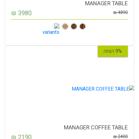
MANAGER TABLE
₪
3980
₪
4890
9% הנחה
MANAGER COFFEE TABLE
₪
2190
₪
2400