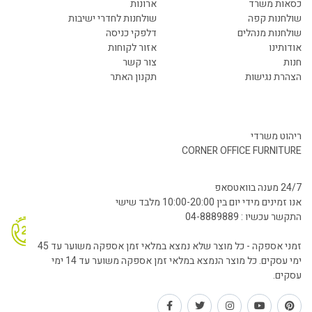
כסאות משרד
ארונות
שולחנות קפה
שולחנות לחדרי ישיבות
שולחנות מנהלים
דלפקי כניסה
אודותינו
אזור לקוחות
חנות
צור קשר
הצהרת נגישות
תקנון האתר
ריהוט משרדי
CORNER OFFICE FURNITURE
24/7 מענה בוואטסאפ
אנו זמינים מידי יום בין 10:00-20:00 מלבד שישי
התקשר עכשיו : 04-8889889
זמני אספקה - כל מוצר שלא נמצא במלאי זמן אספקה משוער עד 45
ימי עסקים. כל מוצר הנמצא במלאי זמן אספקה משוער עד 14 ימי
עסקים.