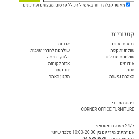
מאשר קבלת דיוור באימייל הכולל פרסום, מבצעים ועידכונים
קטגוריות
כסאות משרד
ארונות
שולחנות קפה
שולחנות לחדרי ישיבות
שולחנות מנהלים
דלפקי כניסה
אודותינו
אזור לקוחות
חנות
צור קשר
הצהרת נגישות
תקנון האתר
ריהוט משרדי
CORNER OFFICE FURNITURE
24/7 מענה בוואטסאפ
אנו זמינים מידי יום בין 10:00-20:00 מלבד שישי
התקשר עכשיו : 04-8889889