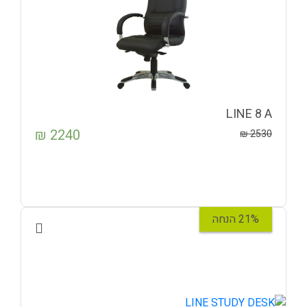
LINE 8 A
₪
2240
₪
2530
21% הנחה