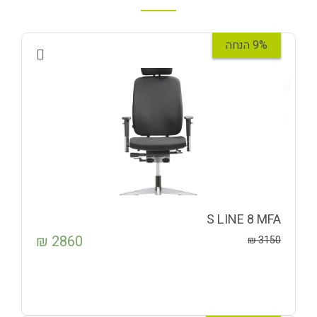
9% הנחה
S LINE 8 MFA
₪
2860
₪
3150