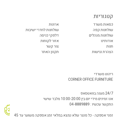
קטגוריות
כסאות משרד
ארונות
שולחנות קפה
שולחנות לחדרי ישיבות
שולחנות מנהלים
דלפקי כניסה
אודותינו
אזור לקוחות
חנות
צור קשר
הצהרת נגישות
תקנון האתר
ריהוט משרדי
CORNER OFFICE FURNITURE
24/7 מענה בוואטסאפ
אנו זמינים מידי יום בין 10:00-20:00 מלבד שישי
התקשר עכשיו : 04-8889889
זמני אספקה - כל מוצר שלא נמצא במלאי זמן אספקה משוער עד 45