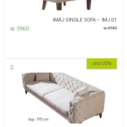
IMAJ SINGLE SOFA – IMJ 01
₪
3960
₪
4940
22% הנחה