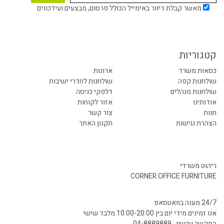
מאשר קבלת דיוור באימייל הכולל פרסום, מבצעים ועידכונים
קטגוריות
כסאות משרד
ארונות
שולחנות קפה
שולחנות לחדרי ישיבות
שולחנות מנהלים
דלפקי כניסה
אודותינו
אזור לקוחות
חנות
צור קשר
הצהרת נגישות
תקנון האתר
ריהוט משרדי
CORNER OFFICE FURNITURE
24/7 מענה בוואטסאפ
אנו זמינים מידי יום בין 10:00-20:00 מלבד שישי
התקשר עכשיו : 04-8889889