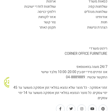
כסאות משרד
ארונות
שולחנות קפה
שולחנות לחדרי ישיבות
שולחנות מנהלים
דלפקי כניסה
אודותינו
אזור לקוחות
חנות
צור קשר
הצהרת נגישות
תקנון האתר
ריהוט משרדי
CORNER OFFICE FURNITURE
24/7 מענה בוואטסאפ
אנו זמינים מידי יום בין 10:00-20:00 מלבד שישי
התקשר עכשיו : 04-8889889
זמני אספקה - כל מוצר שלא נמצא במלאי זמן אספקה משוער עד 45
ימי עסקים. כל מוצר הנמצא במלאי זמן אספקה משוער עד 14 ימי
עסקים.