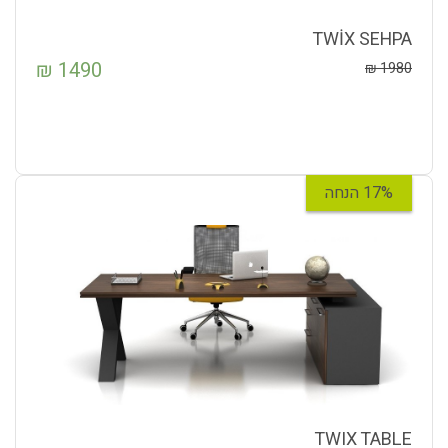
TWİX SEHPA
₪
1490
₪
1980
17% הנחה
TWIX TABLE