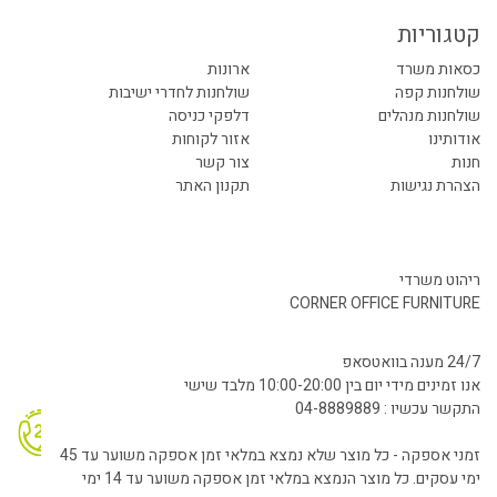
קטגוריות
כסאות משרד
ארונות
שולחנות קפה
שולחנות לחדרי ישיבות
שולחנות מנהלים
דלפקי כניסה
אודותינו
אזור לקוחות
חנות
צור קשר
הצהרת נגישות
תקנון האתר
ריהוט משרדי
CORNER OFFICE FURNITURE
24/7 מענה בוואטסאפ
אנו זמינים מידי יום בין 10:00-20:00 מלבד שישי
התקשר עכשיו : 04-8889889
זמני אספקה - כל מוצר שלא נמצא במלאי זמן אספקה משוער עד 45
ימי עסקים. כל מוצר הנמצא במלאי זמן אספקה משוער עד 14 ימי