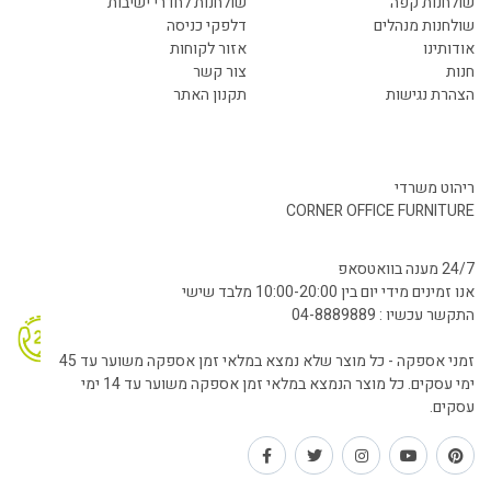
שולחנות קפה
שולחנות לחדרי ישיבות
שולחנות מנהלים
דלפקי כניסה
אודותינו
אזור לקוחות
חנות
צור קשר
הצהרת נגישות
תקנון האתר
ריהוט משרדי
CORNER OFFICE FURNITURE
24/7 מענה בוואטסאפ
אנו זמינים מידי יום בין 10:00-20:00 מלבד שישי
התקשר עכשיו : 04-8889889
זמני אספקה - כל מוצר שלא נמצא במלאי זמן אספקה משוער עד 45
ימי עסקים. כל מוצר הנמצא במלאי זמן אספקה משוער עד 14 ימי
עסקים.