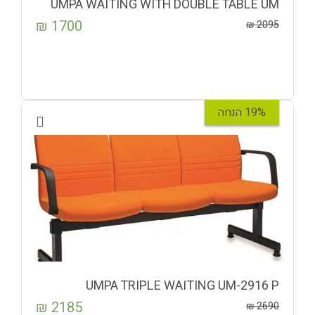
UMPA WAITING WITH DOUBLE TABLE UM
29 15 P
₪
1700
₪
2095
19% הנחה
UMPA TRIPLE WAITING UM-2916 P
₪
2185
₪
2690