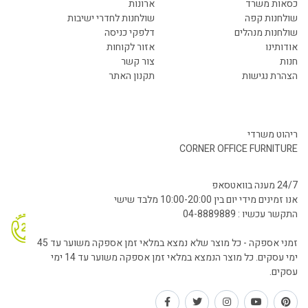
כסאות משרד
ארונות
שולחנות קפה
שולחנות לחדרי ישיבות
שולחנות מנהלים
דלפקי כניסה
אודותינו
אזור לקוחות
חנות
צור קשר
הצהרת נגישות
תקנון האתר
ריהוט משרדי
CORNER OFFICE FURNITURE
24/7 מענה בוואטסאפ
אנו זמינים מידי יום בין 10:00-20:00 מלבד שישי
התקשר עכשיו : 04-8889889
זמני אספקה - כל מוצר שלא נמצא במלאי זמן אספקה משוער עד 45
ימי עסקים. כל מוצר הנמצא במלאי זמן אספקה משוער עד 14 ימי
עסקים.