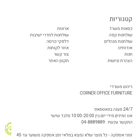
קטגוריות
כסאות משרד
ארונות
שולחנות קפה
שולחנות לחדרי ישיבות
שולחנות מנהלים
דלפקי כניסה
אודותינו
אזור לקוחות
חנות
צור קשר
הצהרת נגישות
תקנון האתר
ריהוט משרדי
CORNER OFFICE FURNITURE
24/7 מענה בוואטסאפ
אנו זמינים מידי יום בין 10:00-20:00 מלבד שישי
התקשר עכשיו : 04-8889889
זמני אספקה - כל מוצר שלא נמצא במלאי זמן אספקה משוער עד 45