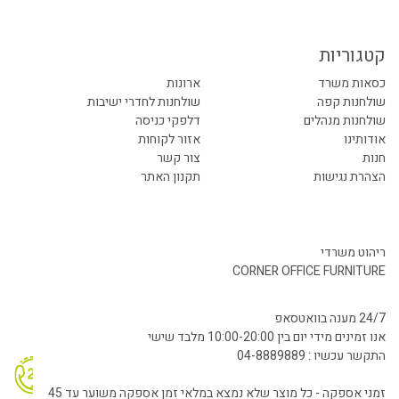
קטגוריות
כסאות משרד
ארונות
שולחנות קפה
שולחנות לחדרי ישיבות
שולחנות מנהלים
דלפקי כניסה
אודותינו
אזור לקוחות
חנות
צור קשר
הצהרת נגישות
תקנון האתר
ריהוט משרדי
CORNER OFFICE FURNITURE
24/7 מענה בוואטסאפ
אנו זמינים מידי יום בין 10:00-20:00 מלבד שישי
התקשר עכשיו : 04-8889889
זמני אספקה - כל מוצר שלא נמצא במלאי זמן אספקה משוער עד 45