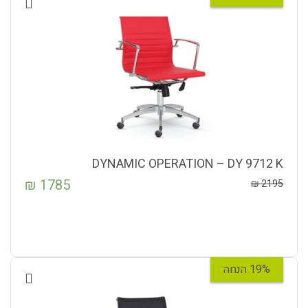
DYNAMIC OPERATION – DY 9712 K
₪
1785
₪
2195
19% הנחה