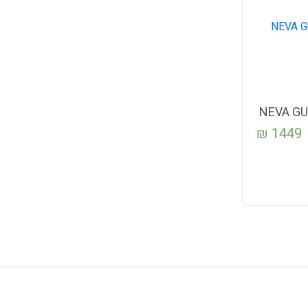
NEVA GU
₪
1449