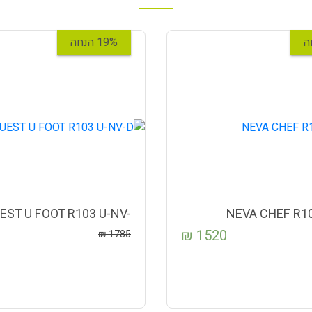
19% הנחה
EST U FOOT R103 U-NV-
NEVA CHEF R10
D
₪
1520
₪
1785