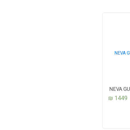
NEVA GU
₪
1449